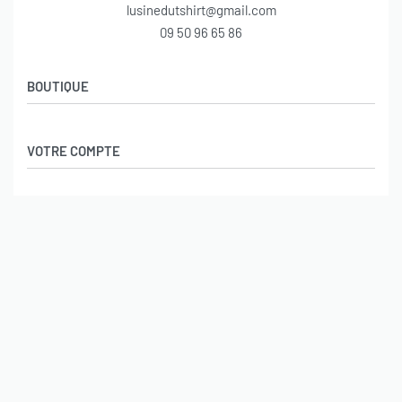
lusinedutshirt@gmail.com
09 50 96 65 86
BOUTIQUE
Politique de confidentialité
VOTRE COMPTE
Conditions générales de ventes
Mentions légales
Mes achats
INFORMATIONS
Mon compte
Paiement sécurisé
Politique de confidentialité
Conditions générales de ventes
© L’usine du tshirt 2026. Tous droits réservés
Mentions légales
Paiements sécurisés