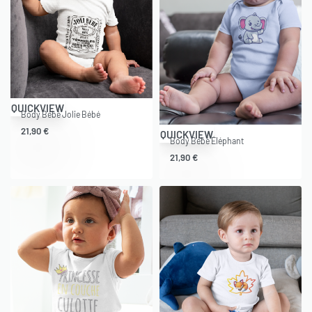
QUICKVIEW
Body Bébé Jolie Bébé
21,90
€
QUICKVIEW
Body Bébé Éléphant
21,90
€