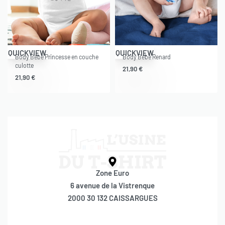
QUICKVIEW
QUICKVIEW
Body Bébé Princesse en couche
Body Bébé Renard
culotte
21,90
€
21,90
€
Zone Euro
6 avenue de la Vistrenque
2000 30 132 CAISSARGUES