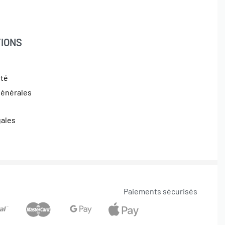
IONS
ité
générales
gales
Paiements sécurisés