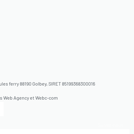
ules ferry 88190 Golbey, SIRET 85199368300016
nts Web Agency et Webc-com
Suivez-nous