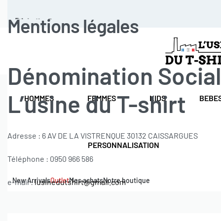
Fabrication Française
Mentions légales
Dénomination Social
L’usine du T-shirt
HOMMES
FEMMES
KIDS
BEBE
Adresse : 6 AV DE LA VISTRENQUE 30132 CAISSARGUES
PERSONNALISATION
Téléphone : 0950 966 586
New Arrivals
Outlet
Mes achats
Notre boutique
e-mail :
lusinedutshirt@gmail.com