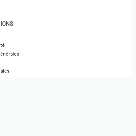
IONS
ité
générales
gales
Paiements sécurisés