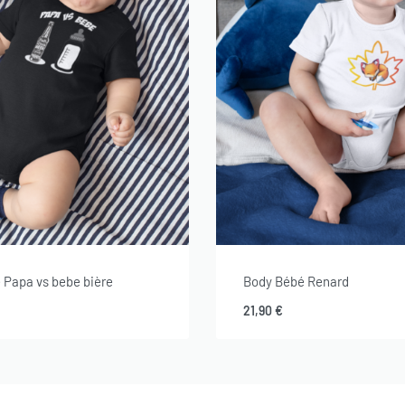
 Papa vs bebe bière
Body Bébé Renard
21,90
€