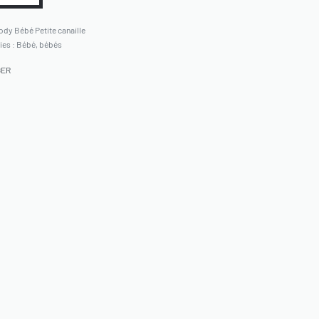
ody Bébé Petite canaille
ies :
Bébé
,
bébés
GER