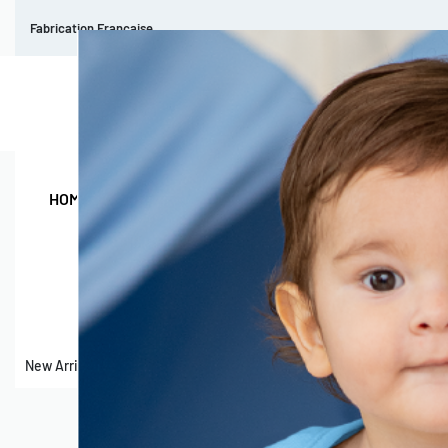
Fabrication Française
HOMMES
FEMMES
KIDS
BEBE
PERSONNALISATION
New Arrivals
Outlet
Mes achats
Notre boutique