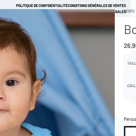
POLITIQUE DE CONFIDENTIALITÉ
CONDITIONS GÉNÉRALES DE VENTES
BÉBÉS
MENTIONS LÉGALES
Bo
MES ACHATS
MON COMPTE
0
26,
S
TAIL
NOS COORDONNEES
COU
Perso