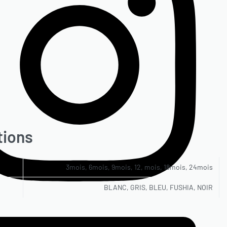
tions
3mois, 6mois, 9mois, 12, mois, 18mois, 24mois
BLANC, GRIS, BLEU, FUSHIA, NOIR