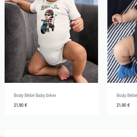
Body Bébé Baby biker
Body Bébé
21,90
€
21,90
€