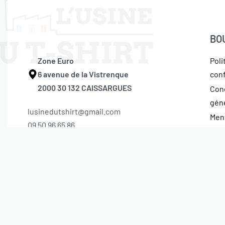
BO
Zone Euro
Poli
6 avenue de la Vistrenque
conf
2000 30 132 CAISSARGUES
Con
gén
lusinedutshirt@gmail.com
Ment
09 50 96 65 86
© L’usine du tshirt 2026. Tous droits réservés