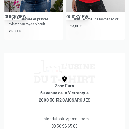
QUICKVIEW
QUICKVIEW
T-shirt Femme Les princes
T-shirt Femme une maman en or
existent au rayon biscuit
23,90
€
23,90
€
Zone Euro
6 avenue de la Vistrenque
2000 30 132 CAISSARGUES
lusinedutshirt@gmail.com
09 50 96 65 86