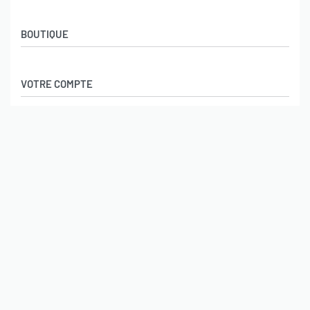
BOUTIQUE
Politique de confidentialité
VOTRE COMPTE
Conditions générales de ventes
Mentions légales
Mes achats
INFORMATIONS
Mon compte
Paiement sécurisé
Politique de confidentialité
Conditions générales de ventes
© L’usine du tshirt 2026. Tous droits réservés
Mentions légales
Paiements sécurisés