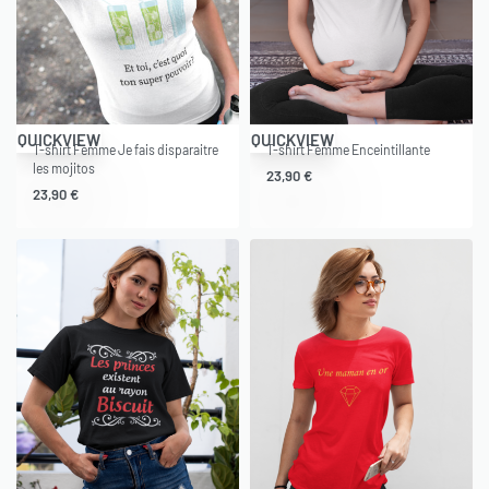
QUICKVIEW
QUICKVIEW
T-shirt Femme Je fais disparaitre
T-shirt Femme Enceintillante
les mojitos
23,90
€
23,90
€