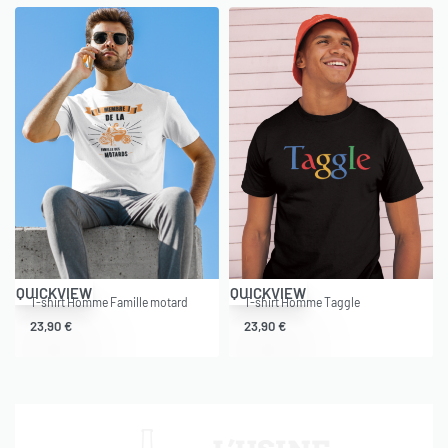
QUICKVIEW
QUICKVIEW
T-shirt Homme Famille motard
T-shirt Homme Taggle
23,90
€
23,90
€