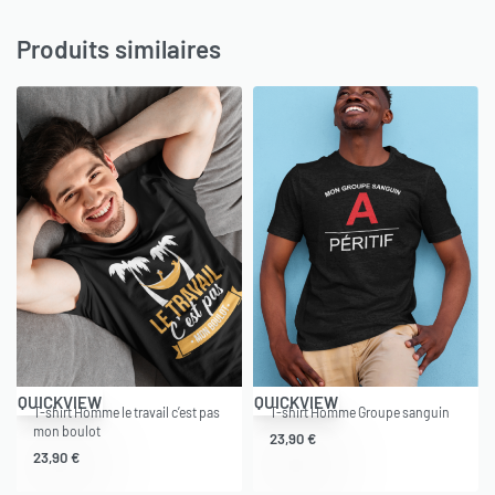
Produits similaires
QUICKVIEW
QUICKVIEW
T-shirt Homme le travail c’est pas
T-shirt Homme Groupe sanguin
mon boulot
23,90
€
23,90
€